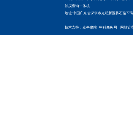
触摸查询一体机
55英寸立式广告机
地址:中国广东省深圳市光明新区将石路77号权炬高
数字标牌广告机
技术支持：
牵牛建站
|
中科商务网
|
网站管
55寸户外广告机
户外防水广告机