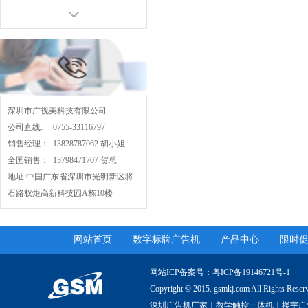
21.5寸展厅查询机
数字标牌广告机
深圳市广视美科技有限公司
公司直线: 0755-33116797
销售经理： 13828787062 胡小姐
全国销售： 13798471707 贺总
定制福利体彩机
地址:中国广东省深圳市光明新区将
数字标牌广告机
石路权炬高新科技园A栋10楼
网站首页
数字标牌广告机
产品中心
限时
网站ICP备案号：
粤ICP备19146721号-1
Copyright © 2015. gsmkj.com All R
深圳广告机厂家｜教学触控一体机｜楼宇广