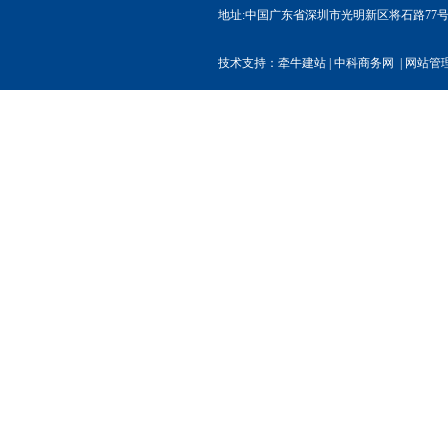
地址:中国广东省深圳市光明新区将石路77号权炬高
技术支持：
牵牛建站
|
中科商务网
|
网站管