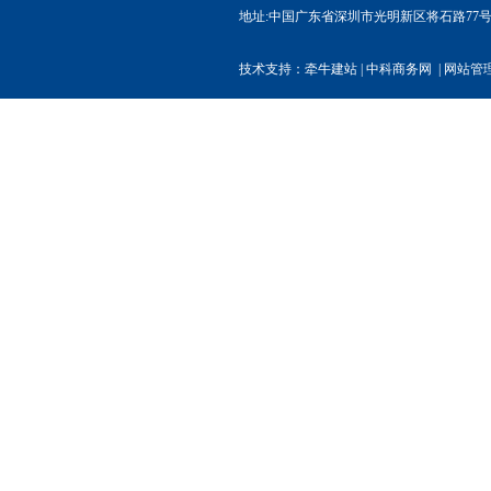
地址:中国广东省深圳市光明新区将石路77号权炬高
技术支持：
牵牛建站
|
中科商务网
|
网站管