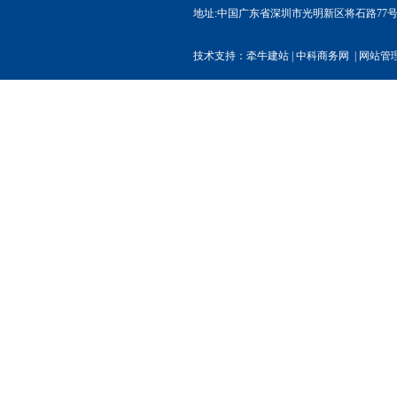
地址:中国广东省深圳市光明新区将石路77号权炬高
技术支持：
牵牛建站
|
中科商务网
|
网站管